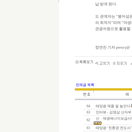
납 받게 된다.
도 관계자는 “붕어섬
의 최적지”라며 “야
관광자원으로 활용할 
정연진 기자 press-j@
전체글 목록
64
태양광 제품 질 높인다
63
인터뷰 - 김영삼 산자
신ㆍ재생에너지보급사업
62
61
태양광 ‘친환경 전도사’