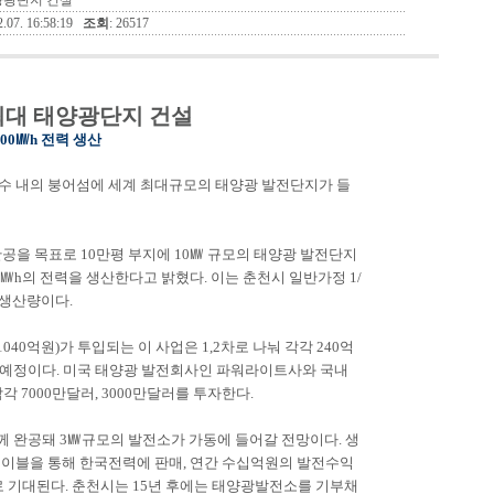
태양광단지 건설
02.07. 16:58:19
조회
: 26517
최대 태양광단지 건설
4600㎿h 전력 생산
수 내의 붕어섬에 세계 최대규모의 태양광 발전단지가 들
완공을 목표로 10만평 부지에 10㎿ 규모의 태양광 발전단지
00㎿h의 전력을 생산한다고 밝혔다. 이는 춘천시 일반가정 1/
 생산량이다.
040억원)가 투입되는 이 사업은 1,2차로 나눠 각각 240억
될 예정이다. 미국 태양광 발전회사인 파워라이트사와 국내
 7000만달러, 3000만달러를 투자한다.
월께 완공돼 3㎿규모의 발전소가 가동에 들어갈 전망이다. 생
케이블을 통해 한국전력에 판매, 연간 수십억원의 발전수익
로 기대된다. 춘천시는 15년 후에는 태양광발전소를 기부채