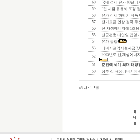
60
국내 경제 유가 80달러
59
“현 시점 유류세 조정 
58
유가 강세 하반기 지속
57
전기요금 인상 결국 무
56
신·재생에너지에 1조원
55
진공관형 태양열 집열기
54
유가 동향
53
에너지절약시설자금 2,8
2005년도 신,재생에너
52
51
춘천에 세계 최대 태양
50
정부 신·재생에너지에 4