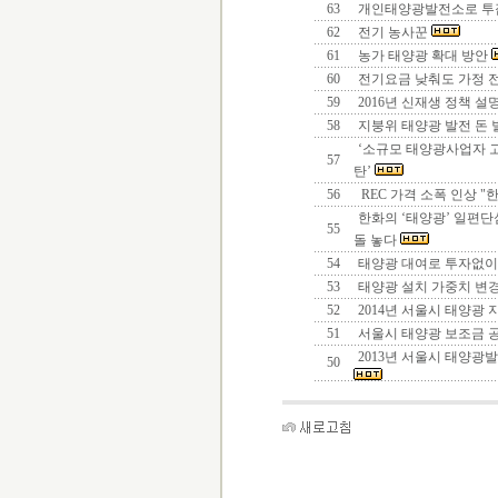
63
개인태양광발전소로 투
62
전기 농사꾼
61
농가 태양광 확대 방안
60
전기요금 낮춰도 가정 
59
2016년 신재생 정책 설
58
지붕위 태양광 발전 돈 
‘소규모 태양광사업자 
57
탄’
56
REC 가격 소폭 인상 "
한화의 ‘태양광’ 일편단
55
돌 놓다
54
태양광 대여로 투자없이
53
태양광 설치 가중치 변
52
2014년 서울시 태양광 
51
서울시 태양광 보조금 
2013년 서울시 태양광발
50