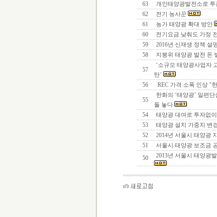
63
개인태양광발전소로 투
62
전기 농사꾼
61
농가 태양광 확대 방안
60
전기요금 낮춰도 가정 
59
2016년 신재생 정책 설
58
지붕위 태양광 발전 돈 
‘소규모 태양광사업자 
57
탄’
56
REC 가격 소폭 인상 "
한화의 ‘태양광’ 일편단
55
돌 놓다
54
태양광 대여로 투자없이
53
태양광 설치 가중치 변
52
2014년 서울시 태양광 
51
서울시 태양광 보조금 
2013년 서울시 태양광발
50